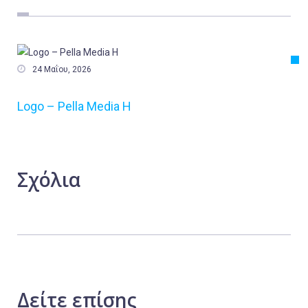
Εργασία
Ελλάδα
Κόσμος

24 Μαΐου, 2026
Τοπικά
Logo – Pella Media H
Αγροτικά
Οικονομία
Πολιτική
Σχόλια
Αθλητικά
Αστυνομικό Δελτίο
Δείτε
επίσης