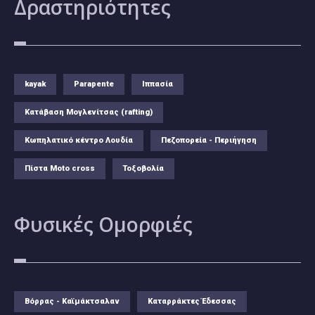
Δραστηριότητες
kayak
Parapente
Ιππασία
Κατάβαση Μογλενίτσας (rafting)
Κωπηλατικό κέντρο Λουδία
Πεζοπορεία - Περιήγηση
Πίστα Moto cross
Τοξοβολία
Φυσικές
Ομορφιές
Βόρρας - Καϊμάκτσαλαν
Καταρράκτες Έδεσσας