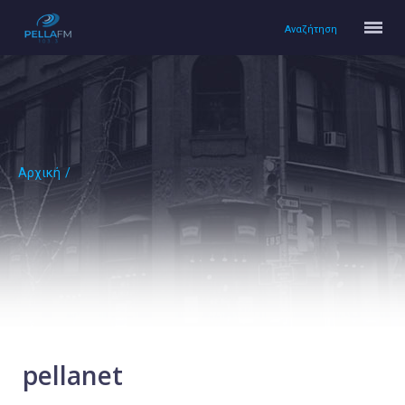
Αναζήτηση
Αρχική
/
Αρχική
Πολιτισμός
Lifestyle
Υγεία
Ταξίδια
Τεχνολογία
Επιστήμη
pellanet
Περιβάλλον