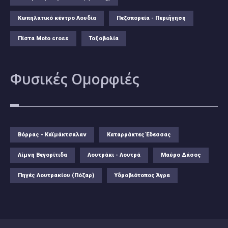
Κωπηλατικό κέντρο Λουδία
Πεζοπορεία - Περιήγηση
Πίστα Moto cross
Τοξοβολία
Φυσικές
Ομορφιές
Βόρρας - Καϊμάκτσαλαν
Καταρράκτες Έδεσσας
Λίμνη Βεγορίτιδα
Λουτράκι - Λουτρά
Μαύρο Δάσος
Πηγές Λουτρακίου (Πόζαρ)
Υδροβιότοπος Άγρα