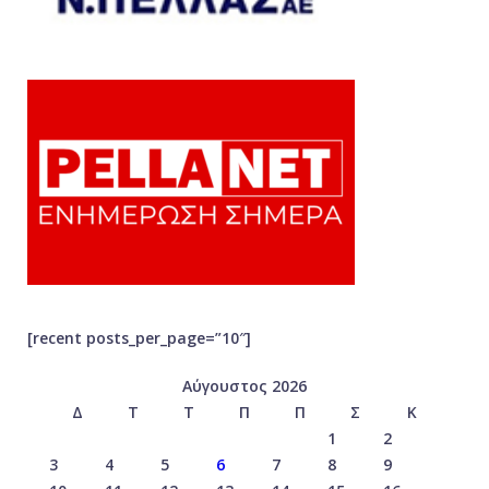
[recent posts_per_page=”10″]
Αύγουστος 2026
Δ
Τ
Τ
Π
Π
Σ
Κ
1
2
3
4
5
6
7
8
9