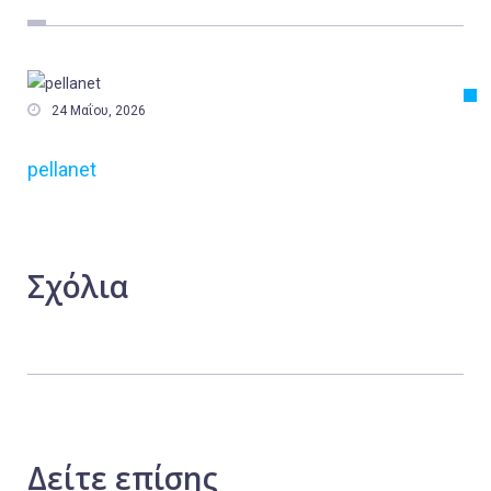
Εργασία
Ελλάδα
Κόσμος

24 Μαΐου, 2026
Τοπικά
pellanet
Αγροτικά
Οικονομία
Πολιτική
Σχόλια
Αθλητικά
Αστυνομικό Δελτίο
Δείτε
επίσης