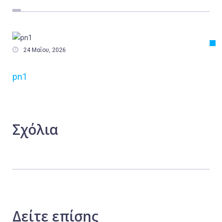
Εργασία
Ελλάδα
Κόσμος

24 Μαΐου, 2026
Τοπικά
pn1
Αγροτικά
Οικονομία
Πολιτική
Σχόλια
Αθλητικά
Αστυνομικό Δελτίο
Δείτε
επίσης