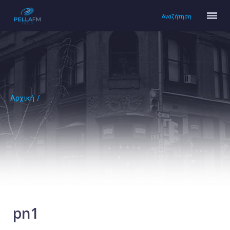
Αναζήτηση
Αρχική
/
Αρχική
Πολιτισμός
Lifestyle
Υγεία
Ταξίδια
Τεχνολογία
Επιστήμη
pn1
Περιβάλλον