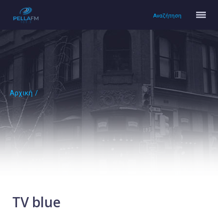
Αναζήτηση
Αρχική
/
Αρχική
Πολιτισμός
Lifestyle
Υγεία
Ταξίδια
Τεχνολογία
Επιστήμη
TV blue
Περιβάλλον