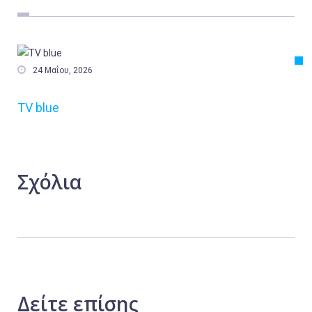
Εργασία
Ελλάδα
Κόσμος

24 Μαΐου, 2026
Τοπικά
TV blue
Αγροτικά
Οικονομία
Πολιτική
Σχόλια
Αθλητικά
Αστυνομικό Δελτίο
Δείτε
επίσης