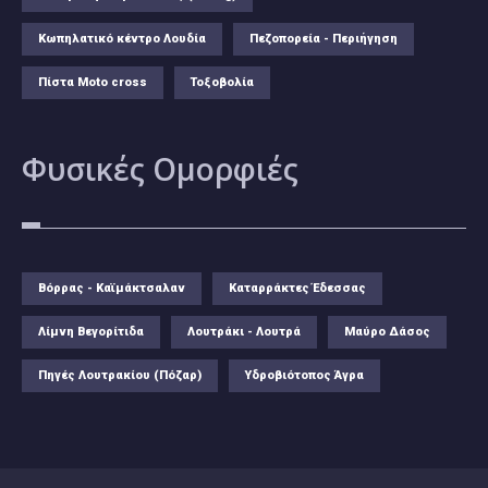
Κωπηλατικό κέντρο Λουδία
Πεζοπορεία - Περιήγηση
Πίστα Moto cross
Τοξοβολία
Φυσικές
Ομορφιές
Βόρρας - Καϊμάκτσαλαν
Καταρράκτες Έδεσσας
Λίμνη Βεγορίτιδα
Λουτράκι - Λουτρά
Μαύρο Δάσος
Πηγές Λουτρακίου (Πόζαρ)
Υδροβιότοπος Άγρα