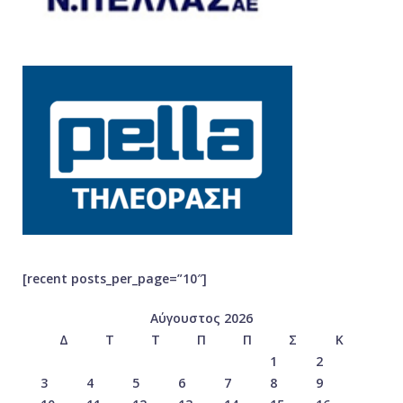
[recent posts_per_page=”10″]
Αύγουστος 2026
Δ
Τ
Τ
Π
Π
Σ
Κ
1
2
3
4
5
6
7
8
9