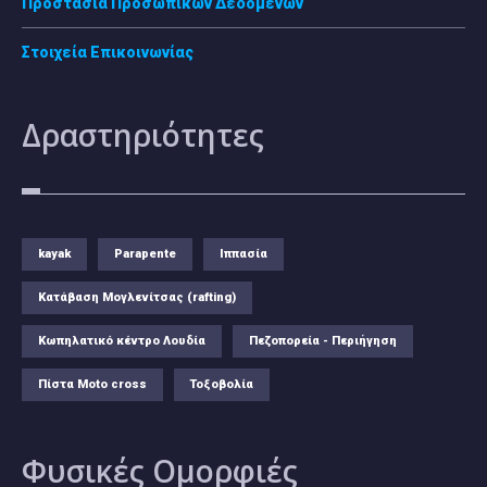
Προστασία Προσωπικών Δεδομένων
Στοιχεία Επικοινωνίας
Δραστηριότητες
kayak
Parapente
Ιππασία
Κατάβαση Μογλενίτσας (rafting)
Κωπηλατικό κέντρο Λουδία
Πεζοπορεία - Περιήγηση
Πίστα Moto cross
Τοξοβολία
Φυσικές
Ομορφιές