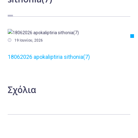
Εργασία
Ελλάδα
Κόσμος
Τοπικά

19 Ιουνίου, 2026
Αγροτικά
18062026 apokaliptiria sithonia(7)
Οικονομία
Πολιτική
Αθλητικά
Σχόλια
Αστυνομικό Δελτίο