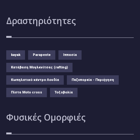
Δραστηριότητες
kayak
Parapente
Ιππασία
Κατάβαση Μογλενίτσας (rafting)
Κωπηλατικό κέντρο Λουδία
Πεζοπορεία - Περιήγηση
Πίστα Moto cross
Τοξοβολία
Φυσικές
Ομορφιές