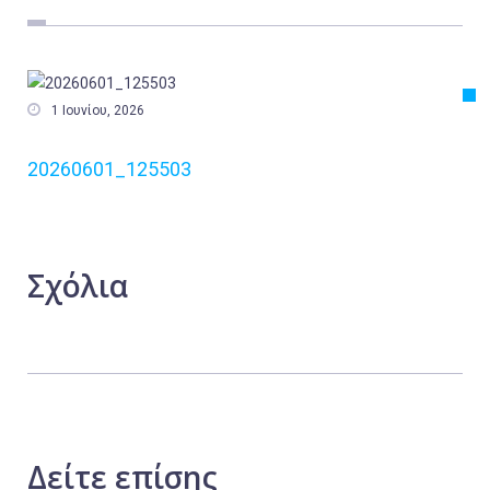
Εργασία
Ελλάδα
Κόσμος

1 Ιουνίου, 2026
Τοπικά
20260601_125503
Αγροτικά
Οικονομία
Πολιτική
Σχόλια
Αθλητικά
Αστυνομικό Δελτίο
Δείτε
επίσης