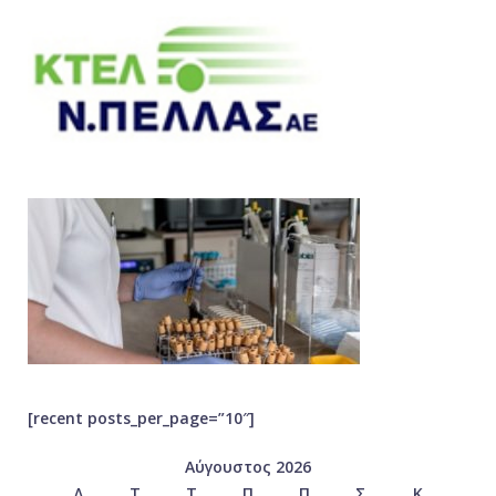
[recent posts_per_page=”10″]
Αύγουστος 2026
Δ
Τ
Τ
Π
Π
Σ
Κ