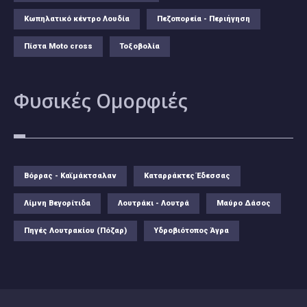
Κωπηλατικό κέντρο Λουδία
Πεζοπορεία - Περιήγηση
Πίστα Moto cross
Τοξοβολία
Φυσικές
Ομορφιές
Βόρρας - Καϊμάκτσαλαν
Καταρράκτες Έδεσσας
Λίμνη Βεγορίτιδα
Λουτράκι - Λουτρά
Μαύρο Δάσος
Πηγές Λουτρακίου (Πόζαρ)
Υδροβιότοπος Άγρα