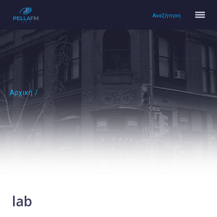
Αναζήτηση
Αρχική
/
Αρχική
Πολιτισμός
Lifestyle
Υγεία
Ταξίδια
Τεχνολογία
Επιστήμη
lab
Περιβάλλον