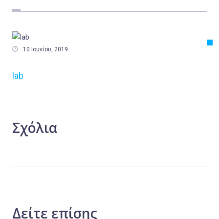
Εργασία
Ελλάδα
Κόσμος

10 Ιουνίου, 2019
Τοπικά
lab
Αγροτικά
Οικονομία
Πολιτική
Σχόλια
Αθλητικά
Αστυνομικό Δελτίο
Δείτε
επίσης