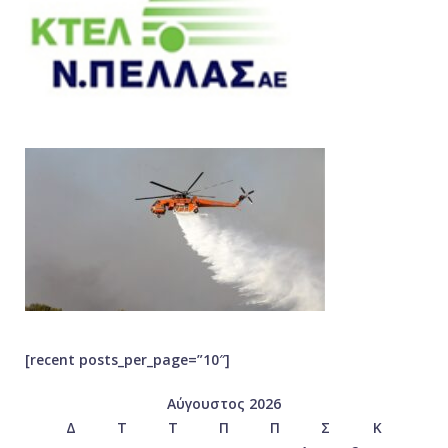
[recent posts_per_page=”10″]
Αύγουστος 2026
Δ
Τ
Τ
Π
Π
Σ
Κ