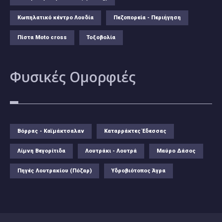
Κωπηλατικό κέντρο Λουδία
Πεζοπορεία - Περιήγηση
Πίστα Moto cross
Τοξοβολία
Φυσικές
Ομορφιές
Βόρρας - Καϊμάκτσαλαν
Καταρράκτες Έδεσσας
Λίμνη Βεγορίτιδα
Λουτράκι - Λουτρά
Μαύρο Δάσος
Πηγές Λουτρακίου (Πόζαρ)
Υδροβιότοπος Άγρα