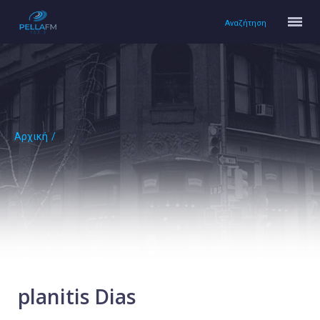
Αναζήτηση
Αρχική
/
Αρχική
Πολιτισμός
Lifestyle
Υγεία
Ταξίδια
Τεχνολογία
Επιστήμη
planitis Dias
Περιβάλλον