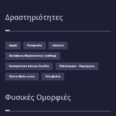
Δραστηριότητες
kayak
Parapente
Ιππασία
Κατάβαση Μογλενίτσας (rafting)
Κωπηλατικό κέντρο Λουδία
Πεζοπορεία - Περιήγηση
Πίστα Moto cross
Τοξοβολία
Φυσικές
Ομορφιές