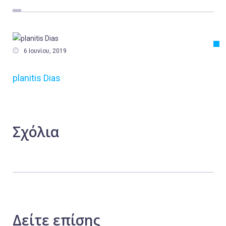
Εργασία
Ελλάδα
Κόσμος

6 Ιουνίου, 2019
Τοπικά
planitis Dias
Αγροτικά
Οικονομία
Πολιτική
Σχόλια
Αθλητικά
Αστυνομικό Δελτίο
Δείτε
επίσης