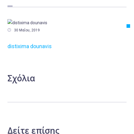
Εργασία
Ελλάδα
Κόσμος

30 Μαΐου, 2019
Τοπικά
distixima dounavis
Αγροτικά
Οικονομία
Πολιτική
Σχόλια
Αθλητικά
Αστυνομικό Δελτίο
Δείτε
επίσης