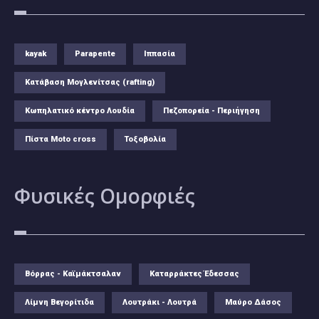
kayak
Parapente
Ιππασία
Κατάβαση Μογλενίτσας (rafting)
Κωπηλατικό κέντρο Λουδία
Πεζοπορεία - Περιήγηση
Πίστα Moto cross
Τοξοβολία
Φυσικές
Ομορφιές
Βόρρας - Καϊμάκτσαλαν
Καταρράκτες Έδεσσας
Λίμνη Βεγορίτιδα
Λουτράκι - Λουτρά
Μαύρο Δάσος