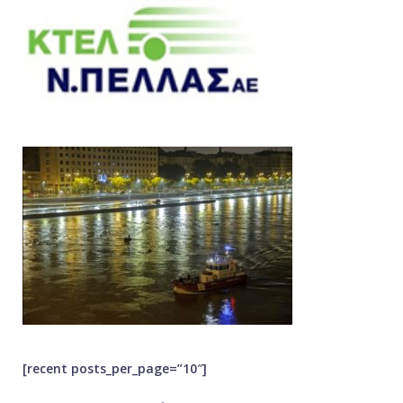
[recent posts_per_page=”10″]