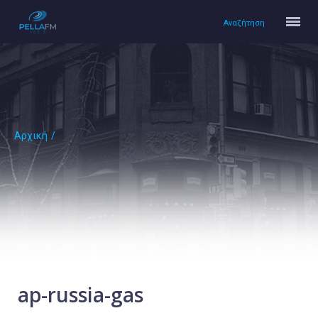
Αναζήτηση
Αρχική
/
Αρχική
Πολιτισμός
Lifestyle
Υγεία
Ταξίδια
Τεχνολογία
Επιστήμη
ap-russia-gas
Περιβάλλον