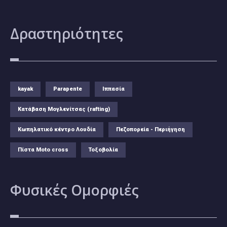
Δραστηριότητες
kayak
Parapente
Ιππασία
Κατάβαση Μογλενίτσας (rafting)
Κωπηλατικό κέντρο Λουδία
Πεζοπορεία - Περιήγηση
Πίστα Moto cross
Τοξοβολία
Φυσικές
Ομορφιές