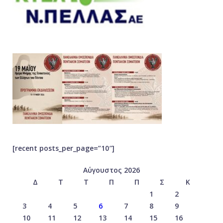
[recent posts_per_page=”10″]
Αύγουστος 2026
Δ
Τ
Τ
Π
Π
Σ
Κ
1
2
3
4
5
6
7
8
9
10
11
12
13
14
15
16