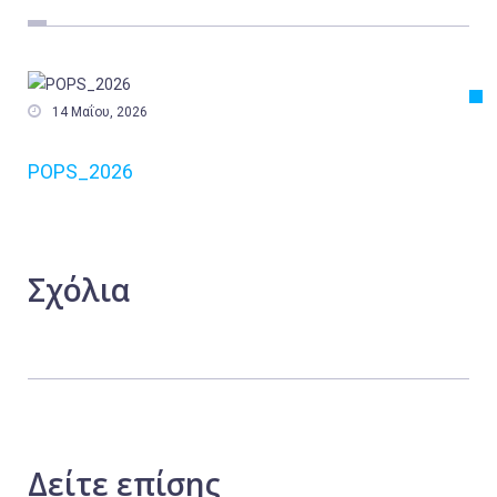
Εργασία
Ελλάδα
Κόσμος

14 Μαΐου, 2026
Τοπικά
POPS_2026
Αγροτικά
Οικονομία
Πολιτική
Σχόλια
Αθλητικά
Αστυνομικό Δελτίο
Δείτε
επίσης