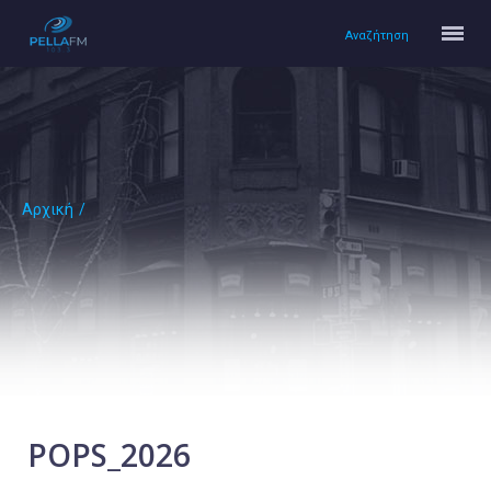
Αναζήτηση
Αρχική
/
Αρχική
Πολιτισμός
Lifestyle
Υγεία
Ταξίδια
Τεχνολογία
Επιστήμη
POPS_2026
Περιβάλλον