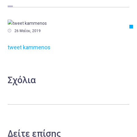
Εργασία
Ελλάδα
Κόσμος

26 Μαΐου, 2019
Τοπικά
tweet kammenos
Αγροτικά
Οικονομία
Πολιτική
Σχόλια
Αθλητικά
Αστυνομικό Δελτίο
Δείτε
επίσης