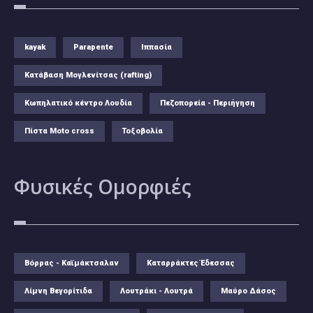
kayak
Parapente
Ιππασία
Κατάβαση Μογλενίτσας (rafting)
Κωπηλατικό κέντρο Λουδία
Πεζοπορεία - Περιήγηση
Πίστα Moto cross
Τοξοβολία
Φυσικές
Ομορφιές
Βόρρας - Καϊμάκτσαλαν
Καταρράκτες Έδεσσας
Λίμνη Βεγορίτιδα
Λουτράκι - Λουτρά
Μαύρο Δάσος