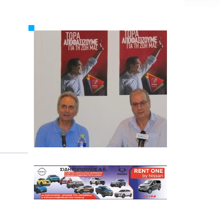
Εργασία
Ελλάδα
Κόσμος
Τοπικά
Αγροτικά
Οικονομία
Πολιτική
Αθλητικά
Αστυνομικό Δελτίο