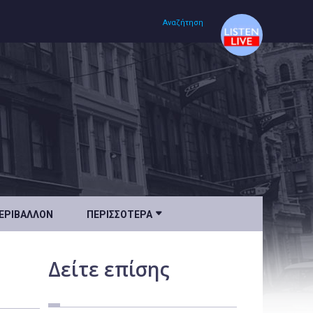
Αναζήτηση
Αρχική
Πολιτισμός
Lifestyle
Υγεία

ΕΡΙΒΆΛΛΟΝ
ΠΕΡΙΣΣΌΤΕΡΑ
Ταξίδια
Τεχνολογία
Δείτε
επίσης
Επιστήμη
Περιβάλλον