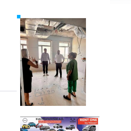
Εργασία
Ελλάδα
Κόσμος
Τοπικά
Αγροτικά
Οικονομία
Πολιτική
Αθλητικά
Αστυνομικό Δελτίο