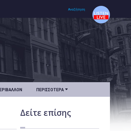
Αναζήτηση
Αρχική
Πολιτισμός
Lifestyle
Υγεία

ΕΡΙΒΆΛΛΟΝ
ΠΕΡΙΣΣΌΤΕΡΑ
Ταξίδια
Τεχνολογία
Δείτε
επίσης
Επιστήμη
Περιβάλλον