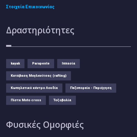
Στοιχεία Επικοινωνίας
Δραστηριότητες
kayak
Parapente
Ιππασία
Κατάβαση Μογλενίτσας (rafting)
Κωπηλατικό κέντρο Λουδία
Πεζοπορεία - Περιήγηση
Πίστα Moto cross
Τοξοβολία
Φυσικές
Ομορφιές