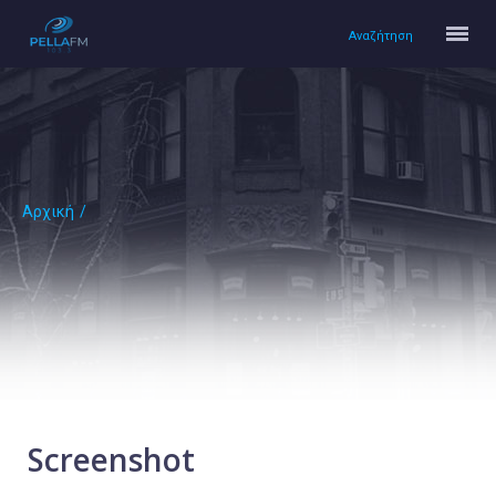
Αναζήτηση
Αρχική
/
Αρχική
Πολιτισμός
Lifestyle
Υγεία
Ταξίδια
Τεχνολογία
Επιστήμη
Screenshot
Περιβάλλον