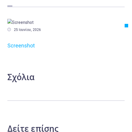
Εργασία
Ελλάδα
Κόσμος

25 Ιουνίου, 2026
Τοπικά
Screenshot
Αγροτικά
Οικονομία
Πολιτική
Σχόλια
Αθλητικά
Αστυνομικό Δελτίο
Δείτε
επίσης