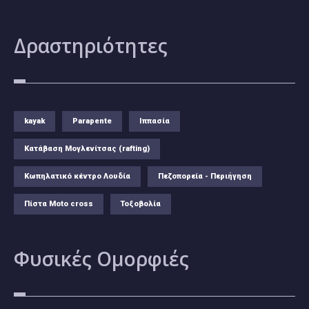
Δραστηριότητες
kayak
Parapente
Ιππασία
Κατάβαση Μογλενίτσας (rafting)
Κωπηλατικό κέντρο Λουδία
Πεζοπορεία - Περιήγηση
Πίστα Moto cross
Τοξοβολία
Φυσικές
Ομορφιές