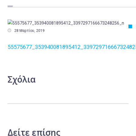
Εργασία
Ελλάδα
Κόσμος

28 Μαρτίου, 2019
Τοπικά
55575677_353940081895412_33972971666732482
Αγροτικά
Οικονομία
Πολιτική
Σχόλια
Αθλητικά
Αστυνομικό Δελτίο
Δείτε
επίσης