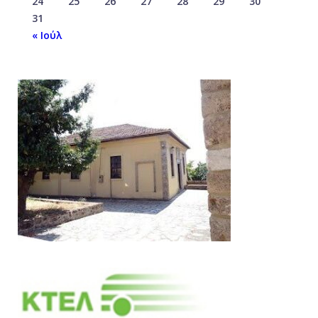
24
25
26
27
28
29
30
31
« Ιούλ