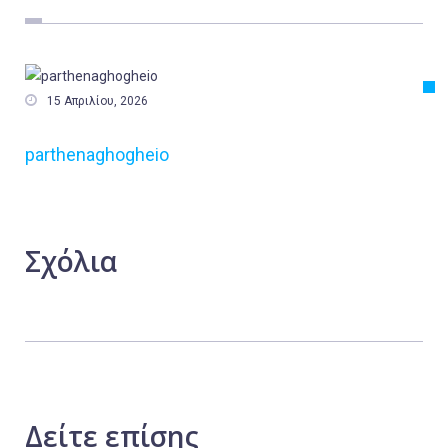
Εργασία
Ελλάδα
Κόσμος

15 Απριλίου, 2026
Τοπικά
parthenaghogheio
Αγροτικά
Οικονομία
Πολιτική
Σχόλια
Αθλητικά
Αστυνομικό Δελτίο
Δείτε
επίσης