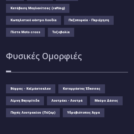
Κατάβαση Μογλενίτσας (rafting)
Κωπηλατικό κέντρο Λουδία
Πεζοπορεία - Περιήγηση
Πίστα Moto cross
Τοξοβολία
Φυσικές
Ομορφιές
Βόρρας - Καϊμάκτσαλαν
Καταρράκτες Έδεσσας
Λίμνη Βεγορίτιδα
Λουτράκι - Λουτρά
Μαύρο Δάσος
Πηγές Λουτρακίου (Πόζαρ)
Υδροβιότοπος Άγρα