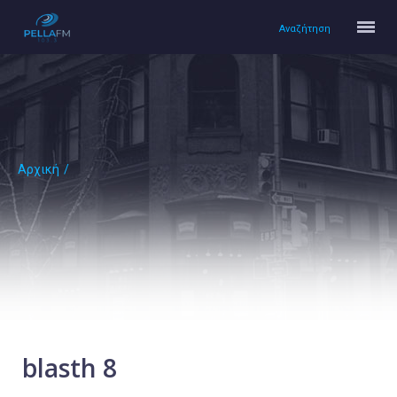
Αναζήτηση
Αρχική
/
Αρχική
Πολιτισμός
Lifestyle
Υγεία
Ταξίδια
Τεχνολογία
Επιστήμη
blasth 8
Περιβάλλον