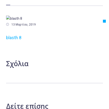
Εργασία
Ελλάδα
Κόσμος

13 Μαρτίου, 2019
Τοπικά
blasth 8
Αγροτικά
Οικονομία
Πολιτική
Σχόλια
Αθλητικά
Αστυνομικό Δελτίο
Δείτε
επίσης