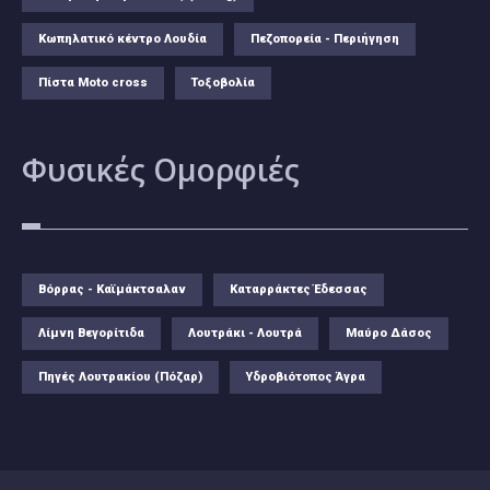
Κωπηλατικό κέντρο Λουδία
Πεζοπορεία - Περιήγηση
Πίστα Moto cross
Τοξοβολία
Φυσικές
Ομορφιές
Βόρρας - Καϊμάκτσαλαν
Καταρράκτες Έδεσσας
Λίμνη Βεγορίτιδα
Λουτράκι - Λουτρά
Μαύρο Δάσος
Πηγές Λουτρακίου (Πόζαρ)
Υδροβιότοπος Άγρα