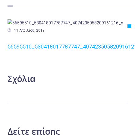
Εργασία
Ελλάδα
Κόσμος

11 Απριλίου, 2019
Τοπικά
56595510_530418017787747_40742350582091612
Αγροτικά
Οικονομία
Πολιτική
Σχόλια
Αθλητικά
Αστυνομικό Δελτίο
Δείτε
επίσης