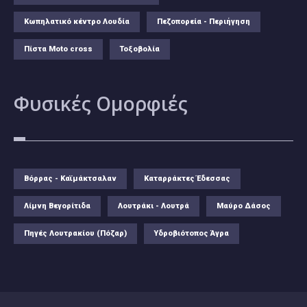
Κωπηλατικό κέντρο Λουδία
Πεζοπορεία - Περιήγηση
Πίστα Moto cross
Τοξοβολία
Φυσικές
Ομορφιές
Βόρρας - Καϊμάκτσαλαν
Καταρράκτες Έδεσσας
Λίμνη Βεγορίτιδα
Λουτράκι - Λουτρά
Μαύρο Δάσος
Πηγές Λουτρακίου (Πόζαρ)
Υδροβιότοπος Άγρα