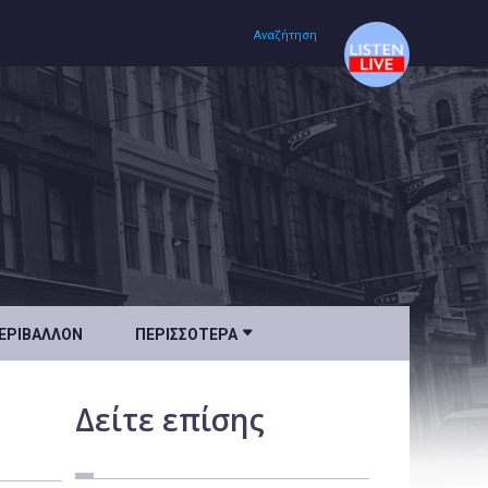
Αναζήτηση
Αρχική
Πολιτισμός
Lifestyle
Υγεία

ΕΡΙΒΆΛΛΟΝ
ΠΕΡΙΣΣΌΤΕΡΑ
Ταξίδια
Τεχνολογία
Δείτε
επίσης
Επιστήμη
Περιβάλλον