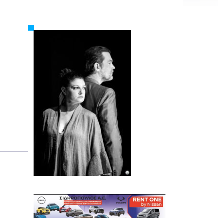
Εργασία
Ελλάδα
Κόσμος
Τοπικά
Αγροτικά
Οικονομία
Πολιτική
Αθλητικά
Αστυνομικό Δελτίο