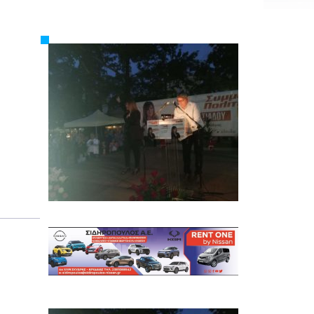
Εργασία
Ελλάδα
Κόσμος
Τοπικά
Αγροτικά
Οικονομία
Πολιτική
Αθλητικά
Αστυνομικό Δελτίο