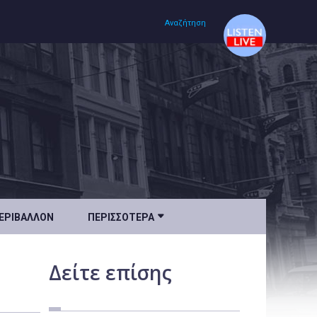
Αναζήτηση
Αρχική
Πολιτισμός
Lifestyle
Υγεία

ΕΡΙΒΆΛΛΟΝ
ΠΕΡΙΣΣΌΤΕΡΑ
Ταξίδια
Τεχνολογία
Δείτε
επίσης
Επιστήμη
Περιβάλλον