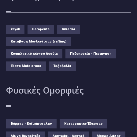
kayak
Parapente
Ιππασία
Κατάβαση Μογλενίτσας (rafting)
Κωπηλατικό κέντρο Λουδία
Πεζοπορεία - Περιήγηση
Πίστα Moto cross
Τοξοβολία
Φυσικές
Ομορφιές
Βόρρας - Καϊμάκτσαλαν
Καταρράκτες Έδεσσας
Λίμνη Βεγορίτιδα
Λουτράκι - Λουτρά
Μαύρο Δάσος