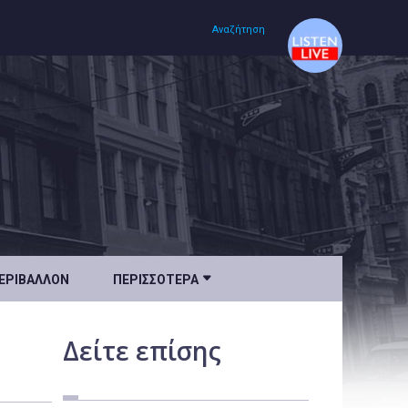
Αναζήτηση
Αρχική
Πολιτισμός
Lifestyle
Υγεία

ΕΡΙΒΆΛΛΟΝ
ΠΕΡΙΣΣΌΤΕΡΑ
Ταξίδια
Τεχνολογία
Δείτε
επίσης
Επιστήμη
Περιβάλλον