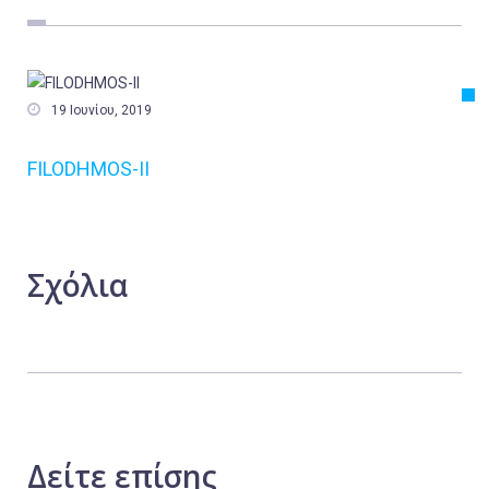
Εργασία
Ελλάδα
Κόσμος

19 Ιουνίου, 2019
Τοπικά
FILODHMOS-II
Αγροτικά
Οικονομία
Πολιτική
Σχόλια
Αθλητικά
Αστυνομικό Δελτίο
Δείτε
επίσης