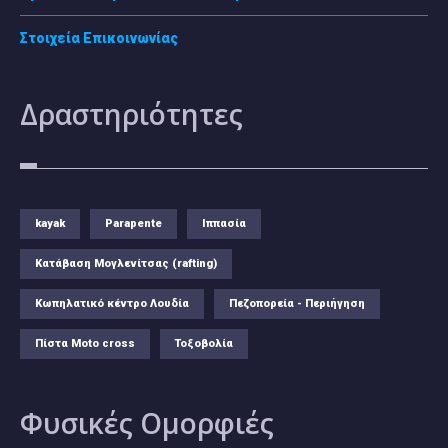
Στοιχεία Επικοινωνίας
Δραστηριότητες
kayak
Parapente
Ιππασία
Κατάβαση Μογλενίτσας (rafting)
Κωπηλατικό κέντρο Λουδία
Πεζοπορεία - Περιήγηση
Πίστα Moto cross
Τοξοβολία
Φυσικές
Ομορφιές