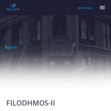
Αναζήτηση
Αρχική
/
Αρχική
Πολιτισμός
Lifestyle
Υγεία
Ταξίδια
Τεχνολογία
Επιστήμη
FILODHMOS-II
Περιβάλλον