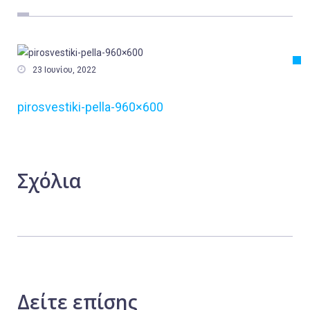
Εργασία
Ελλάδα
Κόσμος

23 Ιουνίου, 2022
Τοπικά
pirosvestiki-pella-960×600
Αγροτικά
Οικονομία
Πολιτική
Σχόλια
Αθλητικά
Αστυνομικό Δελτίο
Δείτε
επίσης