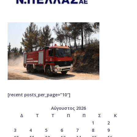
[recent posts_per_page=”10″]
Αύγουστος 2026
Δ
Τ
Τ
Π
Π
Σ
Κ
1
2
3
4
5
6
7
8
9