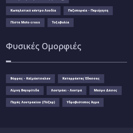
Κωπηλατικό κέντρο Λουδία
Πεζοπορεία - Περιήγηση
Πίστα Moto cross
Τοξοβολία
Φυσικές
Ομορφιές
Βόρρας - Καϊμάκτσαλαν
Καταρράκτες Έδεσσας
Λίμνη Βεγορίτιδα
Λουτράκι - Λουτρά
Μαύρο Δάσος
Πηγές Λουτρακίου (Πόζαρ)
Υδροβιότοπος Άγρα