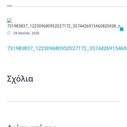
Εργασία
Ελλάδα
Κόσμος

29 Ιουνίου, 2026
Τοπικά
Αγροτικά
731983837_122309680952027172_3574426915460
Οικονομία
Πολιτική
Αθλητικά
Σχόλια
Αστυνομικό Δελτίο