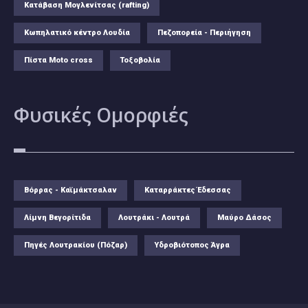
Κατάβαση Μογλενίτσας (rafting)
Κωπηλατικό κέντρο Λουδία
Πεζοπορεία - Περιήγηση
Πίστα Moto cross
Τοξοβολία
Φυσικές
Ομορφιές
Βόρρας - Καϊμάκτσαλαν
Καταρράκτες Έδεσσας
Λίμνη Βεγορίτιδα
Λουτράκι - Λουτρά
Μαύρο Δάσος
Πηγές Λουτρακίου (Πόζαρ)
Υδροβιότοπος Άγρα