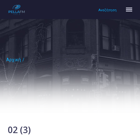
Αναζήτηση
Αρχική
/
Αρχική
Πολιτισμός
Lifestyle
Υγεία
Ταξίδια
Τεχνολογία
Επιστήμη
02 (3)
Περιβάλλον