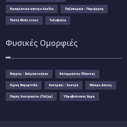
Κωπηλατικό κέντρο Λουδία
Πεζοπορεία - Περιήγηση
Πίστα Moto cross
Τοξοβολία
Φυσικές
Ομορφιές
Βόρρας - Καϊμάκτσαλαν
Καταρράκτες Έδεσσας
Λίμνη Βεγορίτιδα
Λουτράκι - Λουτρά
Μαύρο Δάσος
Πηγές Λουτρακίου (Πόζαρ)
Υδροβιότοπος Άγρα