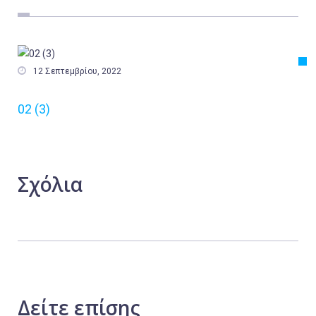
Εργασία
Ελλάδα
Κόσμος

12 Σεπτεμβρίου, 2022
Τοπικά
02 (3)
Αγροτικά
Οικονομία
Πολιτική
Σχόλια
Αθλητικά
Αστυνομικό Δελτίο
Δείτε
επίσης