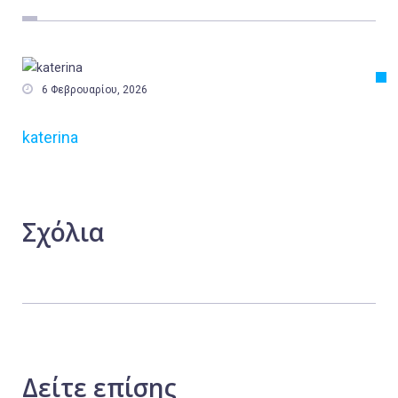
Εργασία
Ελλάδα
Κόσμος

6 Φεβρουαρίου, 2026
Τοπικά
katerina
Αγροτικά
Οικονομία
Πολιτική
Σχόλια
Αθλητικά
Αστυνομικό Δελτίο
Δείτε
επίσης