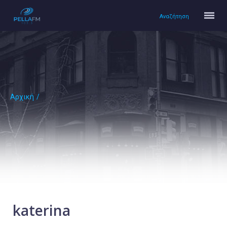
Αναζήτηση
Αρχική
/
Αρχική
Πολιτισμός
Lifestyle
Υγεία
Ταξίδια
Τεχνολογία
Επιστήμη
katerina
Περιβάλλον