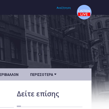
Αναζήτηση
Αρχική
Πολιτισμός
Lifestyle
Υγεία

ΕΡΙΒΆΛΛΟΝ
ΠΕΡΙΣΣΌΤΕΡΑ
Ταξίδια
Τεχνολογία
Δείτε
επίσης
Επιστήμη
Περιβάλλον