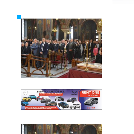
Εργασία
Ελλάδα
Κόσμος
Τοπικά
Αγροτικά
Οικονομία
Πολιτική
Αθλητικά
Αστυνομικό Δελτίο