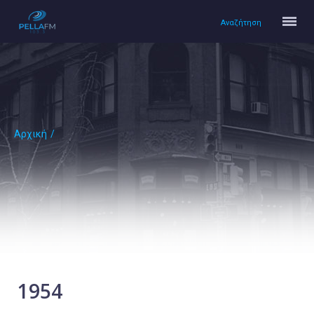
Αναζήτηση
Αρχική
/
Αρχική
Πολιτισμός
Lifestyle
Υγεία
Ταξίδια
Τεχνολογία
Επιστήμη
1954
Περιβάλλον