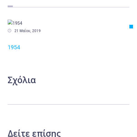
Εργασία
Ελλάδα
Κόσμος

21 Μαΐου, 2019
Τοπικά
1954
Αγροτικά
Οικονομία
Πολιτική
Σχόλια
Αθλητικά
Αστυνομικό Δελτίο
Δείτε
επίσης