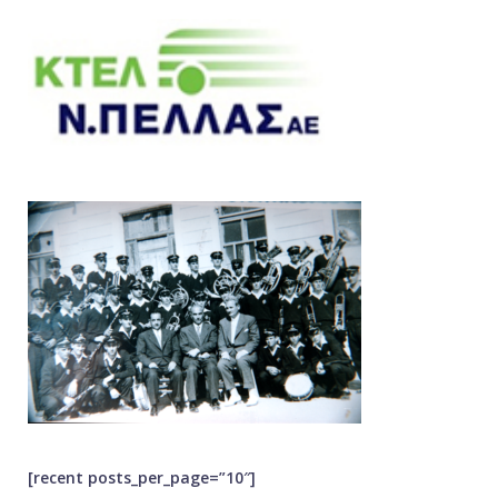
[recent posts_per_page=”10″]