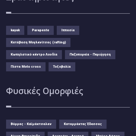
kayak
Parapente
Ιππασία
Κατάβαση Μογλενίτσας (rafting)
Κωπηλατικό κέντρο Λουδία
Πεζοπορεία - Περιήγηση
Πίστα Moto cross
Τοξοβολία
Φυσικές
Ομορφιές
Βόρρας - Καϊμάκτσαλαν
Καταρράκτες Έδεσσας