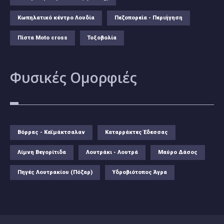
Κωπηλατικό κέντρο Λουδία
Πεζοπορεία - Περιήγηση
Πίστα Moto cross
Τοξοβολία
Φυσικές
Ομορφιές
Βόρρας - Καϊμάκτσαλαν
Καταρράκτες Έδεσσας
Λίμνη Βεγορίτιδα
Λουτράκι - Λουτρά
Μαύρο Δάσος
Πηγές Λουτρακίου (Πόζαρ)
Υδροβιότοπος Άγρα