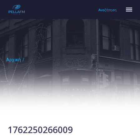
Αναζήτηση
Αρχική
/
Αρχική
Πολιτισμός
Lifestyle
Υγεία
Ταξίδια
Τεχνολογία
Επιστήμη
1762250266009
Περιβάλλον