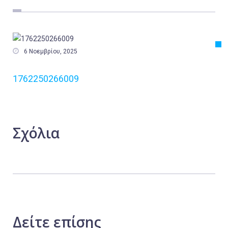
Εργασία
Ελλάδα
Κόσμος

6 Νοεμβρίου, 2025
Τοπικά
1762250266009
Αγροτικά
Οικονομία
Πολιτική
Σχόλια
Αθλητικά
Αστυνομικό Δελτίο
Δείτε
επίσης