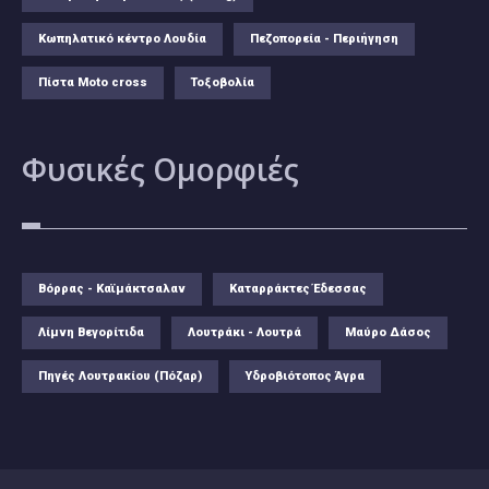
Κωπηλατικό κέντρο Λουδία
Πεζοπορεία - Περιήγηση
Πίστα Moto cross
Τοξοβολία
Φυσικές
Ομορφιές
Βόρρας - Καϊμάκτσαλαν
Καταρράκτες Έδεσσας
Λίμνη Βεγορίτιδα
Λουτράκι - Λουτρά
Μαύρο Δάσος
Πηγές Λουτρακίου (Πόζαρ)
Υδροβιότοπος Άγρα