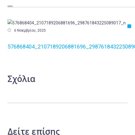
Εργασία
Ελλάδα
Κόσμος

6 Νοεμβρίου, 2025
Τοπικά
576868404_2107189206881696_298761843225089
Αγροτικά
Οικονομία
Πολιτική
Σχόλια
Αθλητικά
Αστυνομικό Δελτίο
Δείτε
επίσης