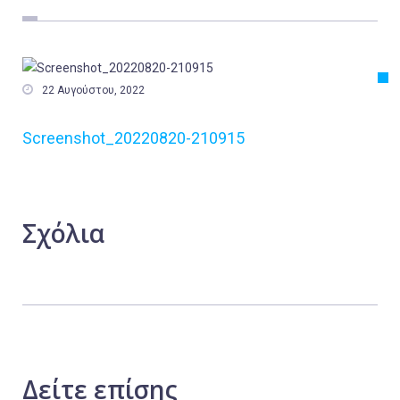
Εργασία
Ελλάδα
Κόσμος

22 Αυγούστου, 2022
Τοπικά
Screenshot_20220820-210915
Αγροτικά
Οικονομία
Πολιτική
Σχόλια
Αθλητικά
Αστυνομικό Δελτίο
Δείτε
επίσης