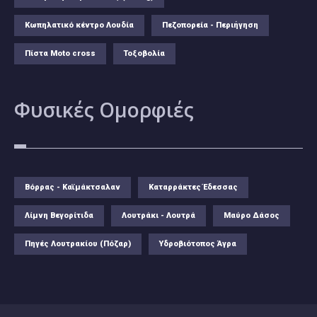
Κωπηλατικό κέντρο Λουδία
Πεζοπορεία - Περιήγηση
Πίστα Moto cross
Τοξοβολία
Φυσικές
Ομορφιές
Βόρρας - Καϊμάκτσαλαν
Καταρράκτες Έδεσσας
Λίμνη Βεγορίτιδα
Λουτράκι - Λουτρά
Μαύρο Δάσος
Πηγές Λουτρακίου (Πόζαρ)
Υδροβιότοπος Άγρα