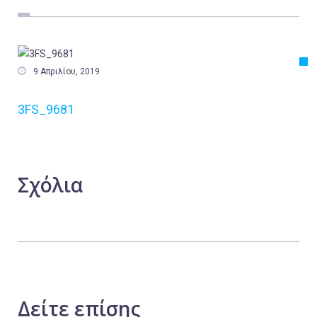
Εργασία
Ελλάδα
Κόσμος

9 Απριλίου, 2019
Τοπικά
3FS_9681
Αγροτικά
Οικονομία
Πολιτική
Σχόλια
Αθλητικά
Αστυνομικό Δελτίο
Δείτε
επίσης