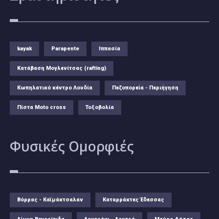
kayak
Parapente
Ιππασία
Κατάβαση Μογλενίτσας (rafting)
Κωπηλατικό κέντρο Λουδία
Πεζοπορεία - Περιήγηση
Πίστα Moto cross
Τοξοβολία
Φυσικές
Ομορφιές
Βόρρας - Καϊμάκτσαλαν
Καταρράκτες Έδεσσας