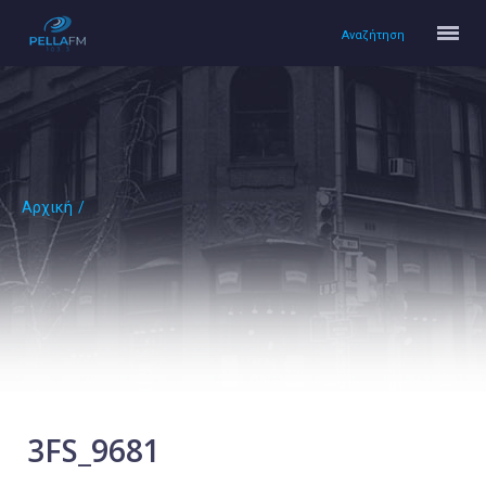
Αναζήτηση
Αρχική
/
Αρχική
Πολιτισμός
Lifestyle
Υγεία
Ταξίδια
Τεχνολογία
Επιστήμη
3FS_9681
Περιβάλλον