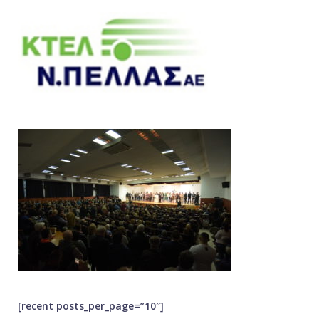
[recent posts_per_page=”10″]