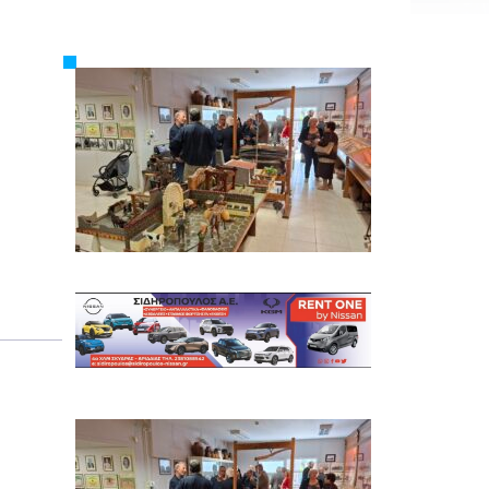
Εργασία
Ελλάδα
Κόσμος
Τοπικά
Αγροτικά
Οικονομία
Πολιτική
Αθλητικά
Αστυνομικό Δελτίο