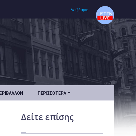
Αναζήτηση
Αρχική
Πολιτισμός
Lifestyle
Υγεία

ΕΡΙΒΆΛΛΟΝ
ΠΕΡΙΣΣΌΤΕΡΑ
Ταξίδια
Τεχνολογία
Δείτε
επίσης
Επιστήμη
Περιβάλλον