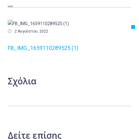
Εργασία
Ελλάδα
Κόσμος

2 Αυγούστου, 2022
Τοπικά
FB_IMG_1659110289525 (1)
Αγροτικά
Οικονομία
Πολιτική
Σχόλια
Αθλητικά
Αστυνομικό Δελτίο
Δείτε
επίσης