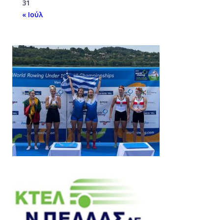
31
« Ιούλ