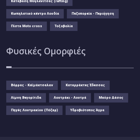
Κατάβαση Μογλενίτσας (rafting)
Κωπηλατικό κέντρο Λουδία
Πεζοπορεία - Περιήγηση
Πίστα Moto cross
Τοξοβολία
Φυσικές
Ομορφιές
Βόρρας - Καϊμάκτσαλαν
Καταρράκτες Έδεσσας
Λίμνη Βεγορίτιδα
Λουτράκι - Λουτρά
Μαύρο Δάσος
Πηγές Λουτρακίου (Πόζαρ)
Υδροβιότοπος Άγρα