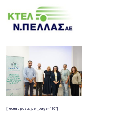
[recent posts_per_page=”10″]