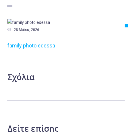
Εργασία
Ελλάδα
Κόσμος

28 Μαΐου, 2026
Τοπικά
family photo edessa
Αγροτικά
Οικονομία
Πολιτική
Σχόλια
Αθλητικά
Αστυνομικό Δελτίο
Δείτε
επίσης