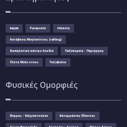
kayak
Parapente
Ιππασία
Κατάβαση Μογλενίτσας (rafting)
Κωπηλατικό κέντρο Λουδία
Πεζοπορεία - Περιήγηση
Πίστα Moto cross
Τοξοβολία
Φυσικές
Ομορφιές
Βόρρας - Καϊμάκτσαλαν
Καταρράκτες Έδεσσας