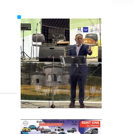
Εργασία
Ελλάδα
Κόσμος
Τοπικά
Αγροτικά
Οικονομία
Πολιτική
Αθλητικά
Αστυνομικό Δελτίο