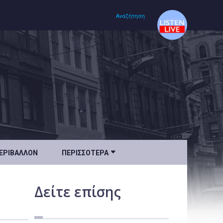
Αναζήτηση
Αρχική
Πολιτισμός
Lifestyle
Υγεία

ΕΡΙΒΆΛΛΟΝ
ΠΕΡΙΣΣΌΤΕΡΑ
Ταξίδια
Τεχνολογία
Δείτε
επίσης
Επιστήμη
Περιβάλλον