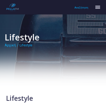
Αναζήτηση
Lifestyle
Αρχική
/
Lifestyle
Αρχική
Πολιτισμός
Lifestyle
Υγεία
Ταξίδια
Τεχνολογία
Επιστήμη
Lifestyle
Περιβάλλον