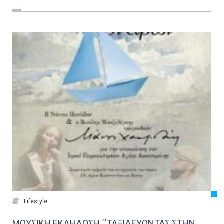
Εργασία
Ελλάδα
Κόσμος
Τοπικά
Αγροτικά
Οικονομία
Πολιτική
Αθλητικά
Αστυνομικό Δελτίο

Lifestyle
ΜΟΥΣΙΚΗ ΕΚΔΗΛΩΣΗ ΄΄ΤΑΞΙΔΕΥΟΝΤΑΣ ΣΤΗΝ