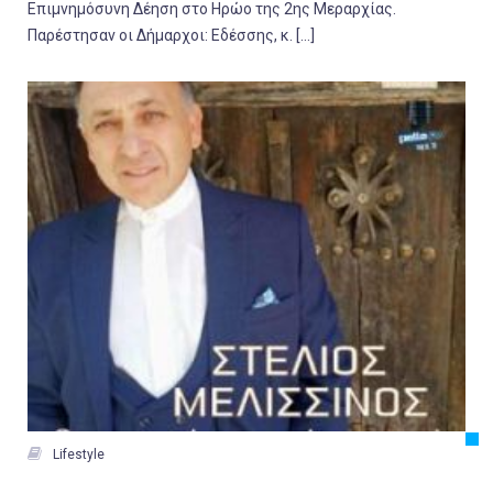
Επιμνημόσυνη Δέηση στο Ηρώο της 2ης Μεραρχίας.
Παρέστησαν οι Δήμαρχοι: Εδέσσης, κ. […]

Lifestyle