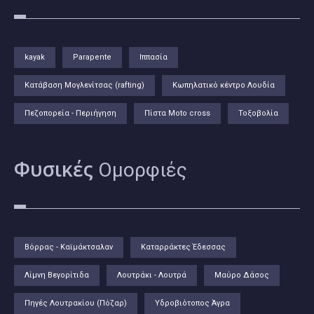
kayak
Parapente
Ιππασία
Κατάβαση Μογλενίτσας (rafting)
Κωπηλατικό κέντρο Λουδία
Πεζοπορεία - Περιήγηση
Πίστα Moto cross
Τοξοβολία
Φυσικές
Ομορφιές
Βόρρας - Καϊμάκτσαλαν
Καταρράκτες Έδεσσας
Λίμνη Βεγορίτιδα
Λουτράκι - Λουτρά
Μαύρο Δάσος
Πηγές Λουτρακίου (Πόζαρ)
Υδροβιότοπος Άγρα