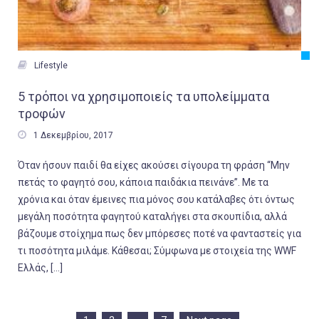

Lifestyle
5 τρόποι να χρησιμοποιείς τα υπολείμματα
τροφών

1 Δεκεμβρίου, 2017
Όταν ήσουν παιδί θα είχες ακούσει σίγουρα τη φράση “Μην
πετάς το φαγητό σου, κάποια παιδάκια πεινάνε”. Με τα
χρόνια και όταν έμεινες πια μόνος σου κατάλαβες ότι όντως
μεγάλη ποσότητα φαγητού καταλήγει στα σκουπίδια, αλλά
βάζουμε στοίχημα πως δεν μπόρεσες ποτέ να φανταστείς για
τι ποσότητα μιλάμε. Κάθεσαι; Σύμφωνα με στοιχεία της WWF
Ελλάς, […]