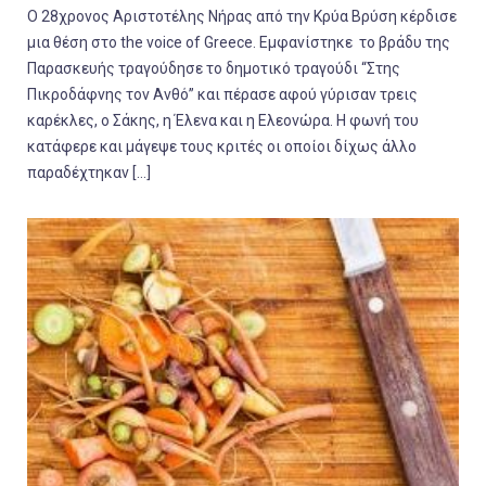
O 28χρονος Αριστοτέλης Νήρας από την Κρύα Βρύση κέρδισε
μια θέση στο the voice of Greece. Εμφανίστηκε το βράδυ της
Παρασκευής τραγούδησε το δημοτικό τραγούδι “Στης
Πικροδάφνης τον Ανθό” και πέρασε αφού γύρισαν τρεις
καρέκλες, ο Σάκης, η Έλενα και η Ελεονώρα. Η φωνή του
κατάφερε και μάγεψε τους κριτές οι οποίοι δίχως άλλο
παραδέχτηκαν […]