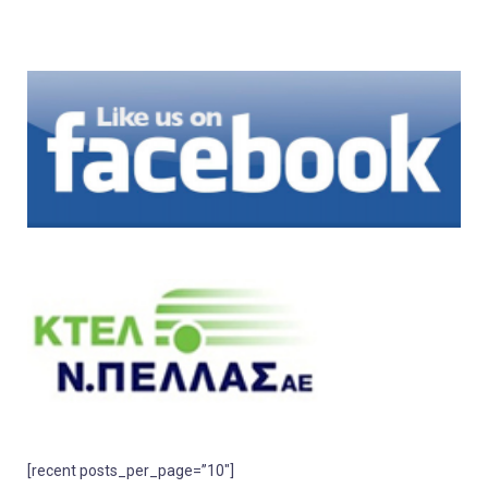
[recent posts_per_page=”10″]