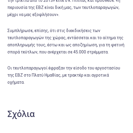
την τριετία από το 2013» είπε ο κ. Πίππας και πρόσθεσε: «η
περιουσία της ΕΒΖ είναι δική μας, των τευτλοπαραγωγών,
μέχρι να μας εξοφλήσουν».
Συμπλήρωσε, επίσης, ότι στις διεκδικήσεις των
τευτλοπαραγωγών της χώρας, εντάσσεται και το αίτημα της
αποπληρωμής τους, έστω και ως αποζημίωση, για τη φετινή
σπορά τεύτλων, που ανέρχεται σε 45.000 στρέμματα.
Οι τευτλοπαραγωγοί έφραξαν την είσοδο του εργοστασίου
της ΕΒΖ στο Πλατύ Ημαθίας, με τρακτέρ και αγροτικά
οχήματα.
Σχόλια