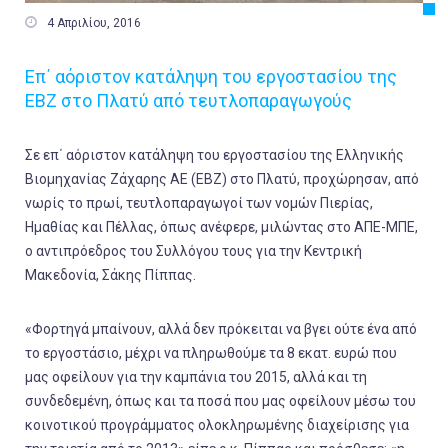

4 Απριλίου, 2016
Επ΄ αόριστον κατάληψη του εργοστασίου της
ΕΒΖ στο Πλατύ από τευτλοπαραγωγούς
Σε επ΄ αόριστον κατάληψη του εργοστασίου της Ελληνικής
Βιομηχανίας Ζάχαρης ΑΕ (ΕΒΖ) στο Πλατύ, προχώρησαν, από
νωρίς το πρωί, τευτλοπαραγωγοί των νομών Πιερίας,
Ημαθίας και Πέλλας, όπως ανέφερε, μιλώντας στο ΑΠΕ-ΜΠΕ,
ο αντιπρόεδρος του Συλλόγου τους για την Κεντρική
Μακεδονία, Σάκης Πίππας.
«Φορτηγά μπαίνουν, αλλά δεν πρόκειται να βγει ούτε ένα από
το εργοστάσιο, μέχρι να πληρωθούμε τα 8 εκατ. ευρώ που
μας οφείλουν για την καμπάνια του 2015, αλλά και τη
συνδεδεμένη, όπως και τα ποσά που μας οφείλουν μέσω του
κοινοτικού προγράμματος ολοκληρωμένης διαχείρισης για