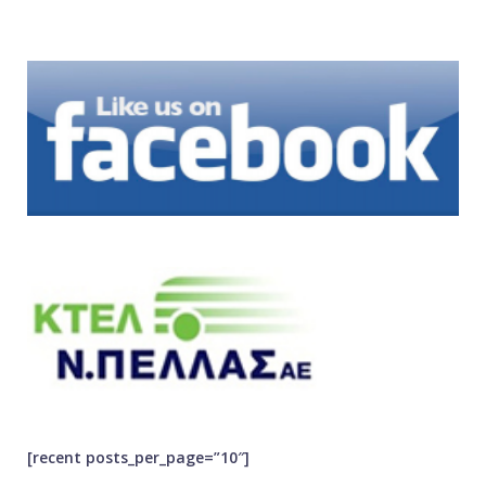
[recent posts_per_page=”10″]