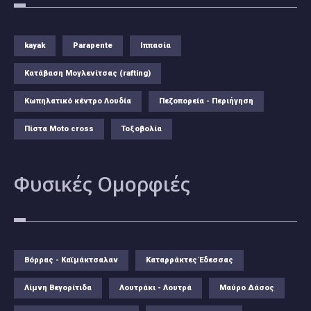
kayak
Parapente
Ιππασία
Κατάβαση Μογλενίτσας (rafting)
Κωπηλατικό κέντρο Λουδία
Πεζοπορεία - Περιήγηση
Πίστα Moto cross
Τοξοβολία
Φυσικές
Ομορφιές
Βόρρας - Καϊμάκτσαλαν
Καταρράκτες Έδεσσας
Λίμνη Βεγορίτιδα
Λουτράκι - Λουτρά
Μαύρο Δάσος