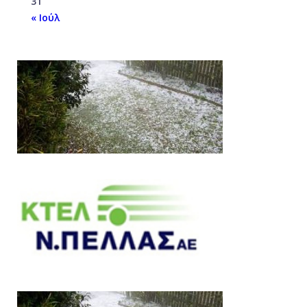
31
« Ιούλ