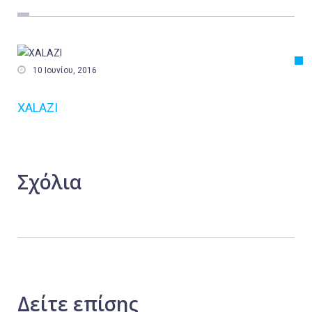
Εργασία
Ελλάδα
Κόσμος

10 Ιουνίου, 2016
Τοπικά
XALAZI
Αγροτικά
Οικονομία
Πολιτική
Σχόλια
Αθλητικά
Αστυνομικό Δελτίο
Δείτε
επίσης