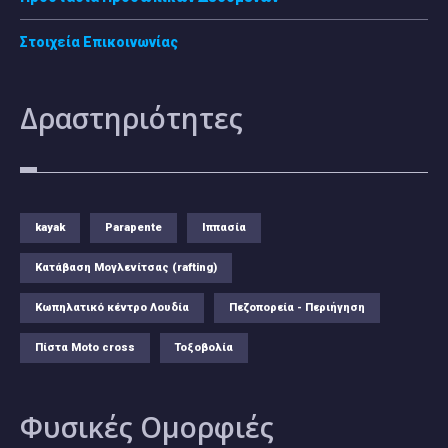
Στοιχεία Επικοινωνίας
Δραστηριότητες
kayak
Parapente
Ιππασία
Κατάβαση Μογλενίτσας (rafting)
Κωπηλατικό κέντρο Λουδία
Πεζοπορεία - Περιήγηση
Πίστα Moto cross
Τοξοβολία
Φυσικές
Ομορφιές