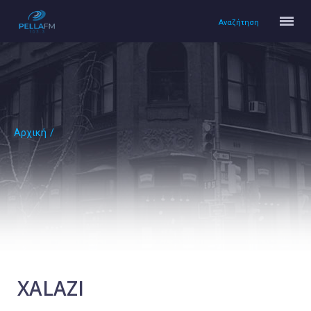
Αναζήτηση
Αρχική
/
Αρχική
Πολιτισμός
Lifestyle
Υγεία
Ταξίδια
Τεχνολογία
Επιστήμη
XALAZI
Περιβάλλον