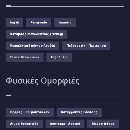
kayak
Parapente
Ιππασία
Κατάβαση Μογλενίτσας (rafting)
Κωπηλατικό κέντρο Λουδία
Πεζοπορεία - Περιήγηση
Πίστα Moto cross
Τοξοβολία
Φυσικές
Ομορφιές
Βόρρας - Καϊμάκτσαλαν
Καταρράκτες Έδεσσας
Λίμνη Βεγορίτιδα
Λουτράκι - Λουτρά
Μαύρο Δάσος