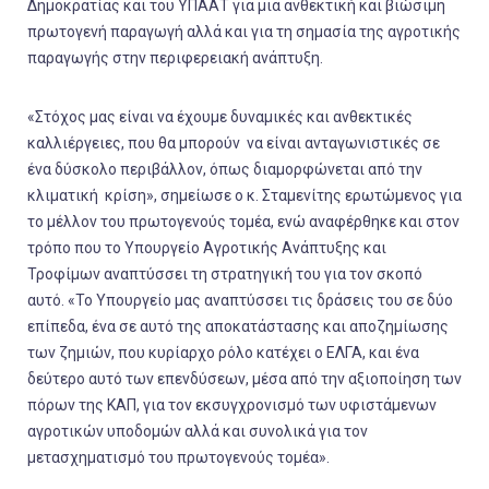
Δημοκρατίας και του ΥΠΑΑΤ για μια ανθεκτική και βιώσιμη
πρωτογενή παραγωγή αλλά και για τη σημασία της αγροτικής
παραγωγής στην περιφερειακή ανάπτυξη.
«Στόχος μας είναι να έχουμε δυναμικές και ανθεκτικές
καλλιέργειες, που θα μπορούν να είναι ανταγωνιστικές σε
ένα δύσκολο περιβάλλον, όπως διαμορφώνεται από την
κλιματική κρίση»
, σημείωσε ο κ. Σταμενίτης ερωτώμενος για
το μέλλον του πρωτογενούς τομέα, ενώ αναφέρθηκε και στον
τρόπο που το Υπουργείο Αγροτικής Ανάπτυξης και
Τροφίμων αναπτύσσει τη στρατηγική του για τον σκοπό
αυτό. «
Το Υπουργείο μας αναπτύσσει τις δράσεις του σε δύο
επίπεδα, ένα σε αυτό της αποκατάστασης και αποζημίωσης
των ζημιών, που κυρίαρχο ρόλο κατέχει ο ΕΛΓΑ, και ένα
δεύτερο αυτό των επενδύσεων, μέσα από την αξιοποίηση των
πόρων της ΚΑΠ, για τον εκσυγχρονισμό των υφιστάμενων
αγροτικών υποδομών αλλά και συνολικά για τον
μετασχηματισμό του πρωτογενούς τομέα».