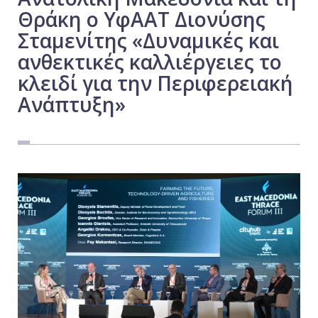
Θράκη ο ΥφΑΑΤ Διονύσης
Εργασία
Σταμενίτης «Δυναμικές και
Ελλάδα
ανθεκτικές καλλιέργειες το
Κόσμος
κλειδί για την Περιφερειακή
Τοπικά
Ανάπτυξη»
Αγροτικά
Οικονομία
Πολιτική
Αθλητικά
Αστυνομικό Δελτίο