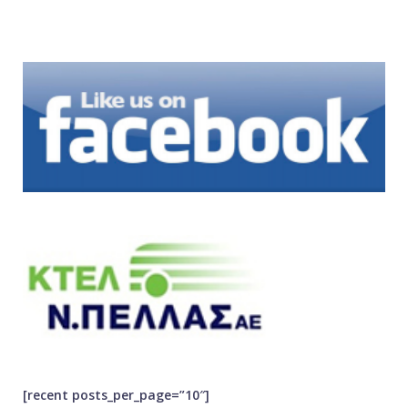
[recent posts_per_page=”10″]