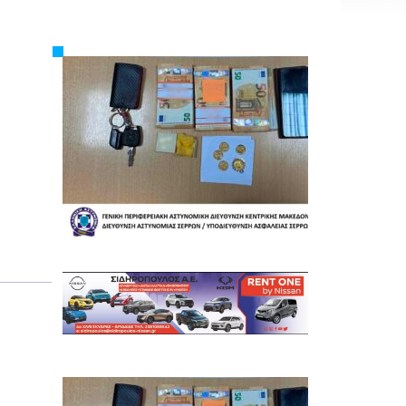
Εργασία
Ελλάδα
Κόσμος
Τοπικά
Αγροτικά
Οικονομία
Πολιτική
Αθλητικά
Αστυνομικό Δελτίο