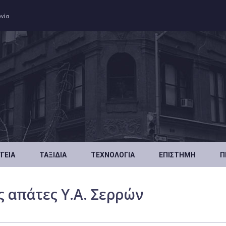
ωνία
ΥΓΕΊΑ
ΤΑΞΊΔΙΑ
ΤΕΧΝΟΛΟΓΊΑ
ΕΠΙΣΤΉΜΗ
Π
 απάτες Υ.Α. Σερρών