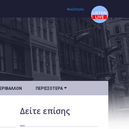
Αναζήτηση
Αρχική
Πολιτισμός
Lifestyle
Υγεία

ΕΡΙΒΆΛΛΟΝ
ΠΕΡΙΣΣΌΤΕΡΑ
Ταξίδια
Τεχνολογία
Δείτε
επίσης
Επιστήμη
Περιβάλλον