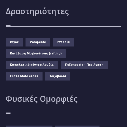
Δραστηριότητες
kayak
Parapente
Ιππασία
Κατάβαση Μογλενίτσας (rafting)
Κωπηλατικό κέντρο Λουδία
Πεζοπορεία - Περιήγηση
Πίστα Moto cross
Τοξοβολία
Φυσικές
Ομορφιές