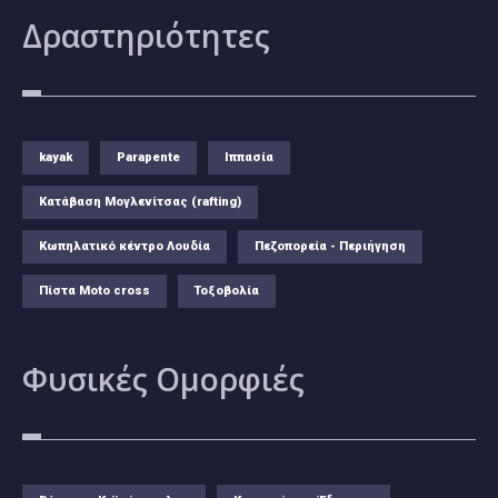
Δραστηριότητες
kayak
Parapente
Ιππασία
Κατάβαση Μογλενίτσας (rafting)
Κωπηλατικό κέντρο Λουδία
Πεζοπορεία - Περιήγηση
Πίστα Moto cross
Τοξοβολία
Φυσικές
Ομορφιές