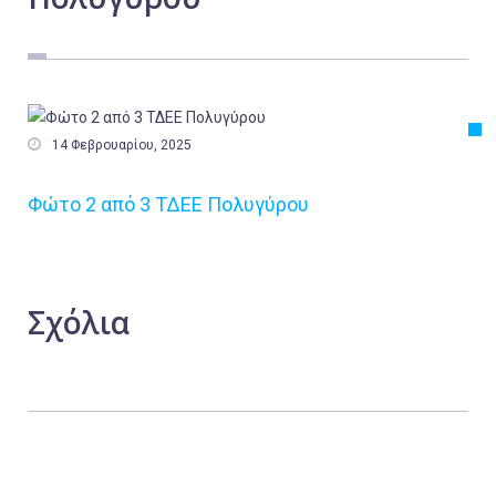
Εργασία
Ελλάδα
Κόσμος
Τοπικά

14 Φεβρουαρίου, 2025
Αγροτικά
Φώτο 2 από 3 ΤΔΕΕ Πολυγύρου
Οικονομία
Πολιτική
Αθλητικά
Σχόλια
Αστυνομικό Δελτίο