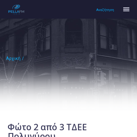
Αναζήτηση
Αρχική
/
Αρχική
Πολιτισμός
Lifestyle
Υγεία
Ταξίδια
Τεχνολογία
Επιστήμη
Φώτο 2 από 3 ΤΔΕΕ
Πολυγύρου
Περιβάλλον