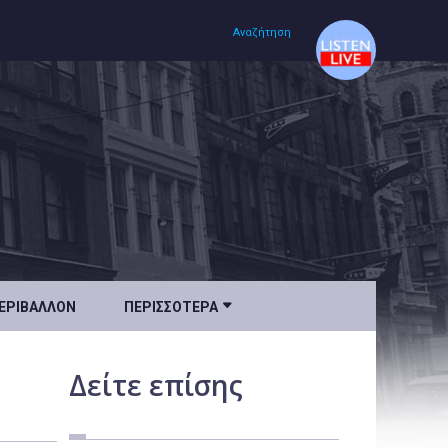
Αναζήτηση
Αρχική
Πολιτισμός
Lifestyle
Υγεία

ΕΡΙΒΆΛΛΟΝ
ΠΕΡΙΣΣΌΤΕΡΑ
Ταξίδια
Τεχνολογία
Δείτε
επίσης
Επιστήμη
Περιβάλλον