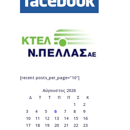
[recent posts_per_page=”10″]
Αύγουστος 2026
Δ
Τ
Τ
Π
Π
Σ
Κ
1
2
3
4
5
6
7
8
9
10
11
12
13
14
15
16
17
18
19
20
21
22
23