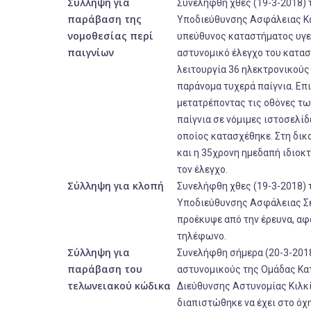
Σύλληψη για
Συνελήφθη χθες (19-3-2018) 
παράβαση της
Υποδιεύθυνσης Ασφάλειας Κα
νομοθεσίας περί
υπεύθυνος καταστήματος υγει
παιγνίων
αστυνομικό έλεγχο του κατασ
λειτουργία 36 ηλεκτρονικούς
παράνομα τυχερά παίγνια. Επ
μετατρέποντας τις οθόνες τ
παίγνια σε νόμιμες ιστοσελίδε
οποίος κατασχέθηκε. Στη δι
και η 35χρονη ημεδαπή ιδιοκ
τον έλεγχο.
Σύλληψη για κλοπή
Συνελήφθη χθες (19-3-2018) 
Υποδιεύθυνσης Ασφάλειας Σε
προέκυψε από την έρευνα, αφ
τηλέφωνο.
Σύλληψη για
Συνελήφθη σήμερα (20-3-201
παράβαση του
αστυνομικούς της Ομάδας Κα
τελωνειακού κώδικα
Διεύθυνσης Αστυνομίας Κιλκί
διαπιστώθηκε να έχει στο όχ