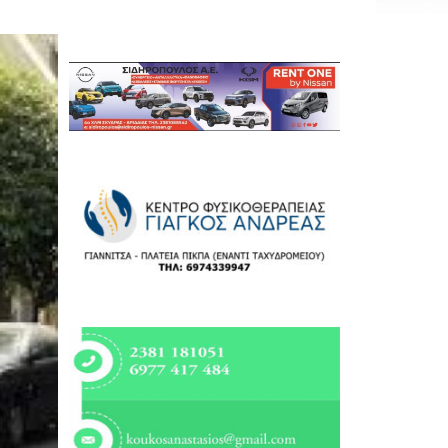
Εργασία
Ελλάδα
Κόσμος
Τοπικά
Αγροτικά
Οικονομία
Πολιτική
Αθλητικά
Αστυνομικό Δελτίο