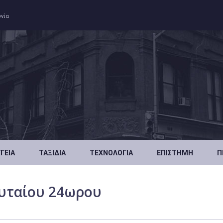
ωνία
ΥΓΕΊΑ
ΤΑΞΊΔΙΑ
ΤΕΧΝΟΛΟΓΊΑ
ΕΠΙΣΤΉΜΗ
Π
ευταίου 24ωρου