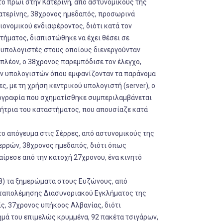
το πρωί στην Κατερίνη, από αστυνομικούς της
τερίνης, 38χρονος ημεδαπός, προσωρινά
ονομικού ενδιαφέροντος, διότι κατά τον
τήματος, διαπιστώθηκε να έχει θέσει σε
 υπολογιστές στους οποίους διενεργούνταν
ιπλέον, ο 38χρονος παρεμπόδισε τον έλεγχο,
ων υπολογιστών όπου εμφανίζονταν τα παράνομα
ς, με τη χρήση κεντρικού υπολογιστή (server), ο
κογραφία που σχηματίσθηκε συμπεριλαμβάνεται
τήτρια του καταστήματος, που απουσίαζε κατά
το απόγευμα στις Σέρρες, από αστυνομικούς της
ρρών, 38χρονος ημεδαπός, διότι όπως
αίρεσε από την κατοχή 27χρονου, ένα κινητό
8) τα ξημερώματα στους Ευζώνους, από
ταπολέμησης Διασυνοριακού Εγκλήματος της
ς, 37χρονος υπήκοος Αλβανίας, διότι
ημά του επιμελώς κρυμμένα, 92 πακέτα τσιγάρων,