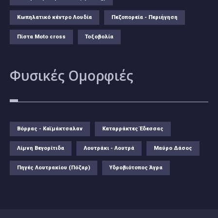
Κωπηλατικό κέντρο Λουδία
Πεζοπορεία - Περιήγηση
Πίστα Moto cross
Τοξοβολία
Φυσικές
Ομορφιές
Βόρρας - Καϊμάκτσαλαν
Καταρράκτες Έδεσσας
Λίμνη Βεγορίτιδα
Λουτράκι - Λουτρά
Μαύρο Δάσος
Πηγές Λουτρακίου (Πόζαρ)
Υδροβιότοπος Άγρα