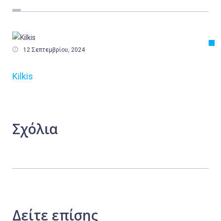
Εργασία
Ελλάδα
Κόσμος

12 Σεπτεμβρίου, 2024
Τοπικά
Kilkis
Αγροτικά
Οικονομία
Πολιτική
Σχόλια
Αθλητικά
Αστυνομικό Δελτίο
Δείτε
επίσης