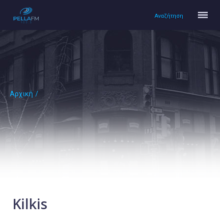
Αναζήτηση
Αρχική
/
Αρχική
Πολιτισμός
Lifestyle
Υγεία
Ταξίδια
Τεχνολογία
Επιστήμη
Kilkis
Περιβάλλον