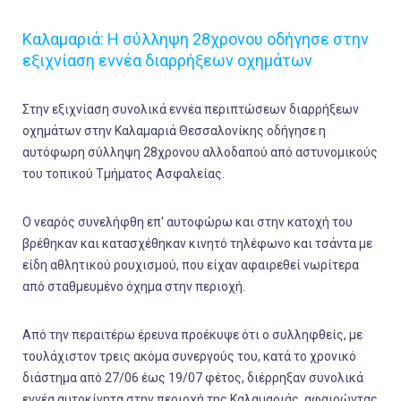
Καλαμαριά: Η σύλληψη 28χρονου οδήγησε στην
εξιχνίαση εννέα διαρρήξεων οχημάτων
Στην εξιχνίαση συνολικά εννέα περιπτώσεων διαρρήξεων
οχημάτων στην Καλαμαριά Θεσσαλονίκης οδήγησε η
αυτόφωρη σύλληψη 28χρονου αλλοδαπού από αστυνομικούς
του τοπικού Τμήματος Ασφαλείας.
Ο νεαρός συνελήφθη επ' αυτοφώρω και στην κατοχή του
βρέθηκαν και κατασχέθηκαν κινητό τηλέφωνο και τσάντα με
είδη αθλητικού ρουχισμού, που είχαν αφαιρεθεί νωρίτερα
από σταθμευμένο όχημα στην περιοχή.
Από την περαιτέρω έρευνα προέκυψε ότι ο συλληφθείς, με
τουλάχιστον τρεις ακόμα συνεργούς του, κατά το χρονικό
διάστημα από 27/06 έως 19/07 φέτος, διέρρηξαν συνολικά
εννέα αυτοκίνητα στην περιοχή της Καλαμαριάς, αφαιρώντας