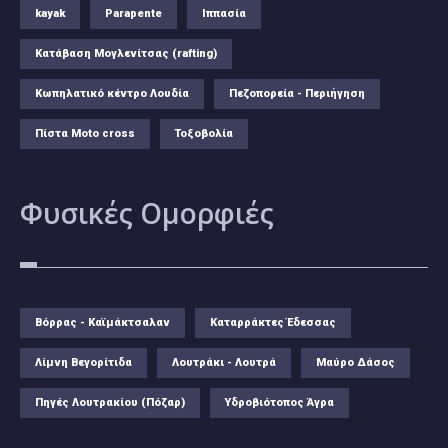
kayak
Parapente
Ιππασία
Κατάβαση Μογλενίτσας (rafting)
Κωπηλατικό κέντρο Λουδία
Πεζοπορεία - Περιήγηση
Πίστα Moto cross
Τοξοβολία
Φυσικές
Ομορφιές
Βόρρας - Καϊμάκτσαλαν
Καταρράκτες Έδεσσας
Λίμνη Βεγορίτιδα
Λουτράκι - Λουτρά
Μαύρο Δάσος
Πηγές Λουτρακίου (Πόζαρ)
Υδροβιότοπος Άγρα