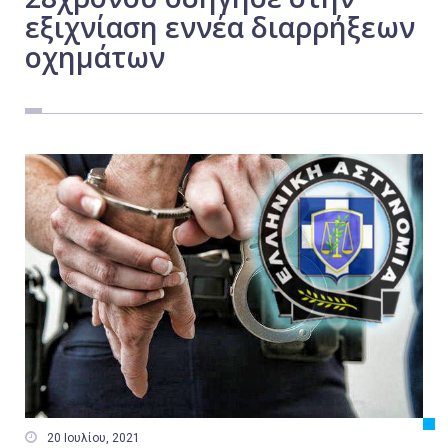
εξιχνίαση εννέα διαρρήξεων
Εργασία
οχημάτων
Ελλάδα
Κόσμος
Τοπικά
Αγροτικά
Οικονομία
Πολιτική
Αθλητικά
Αστυνομικό Δελτίο

20 Ιουλίου, 2021