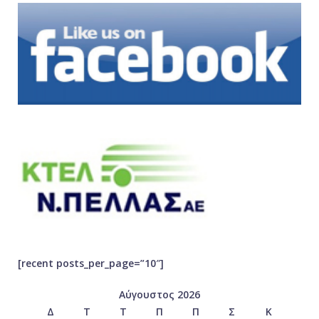
[recent posts_per_page=”10″]
Αύγουστος 2026
Δ
Τ
Τ
Π
Π
Σ
Κ