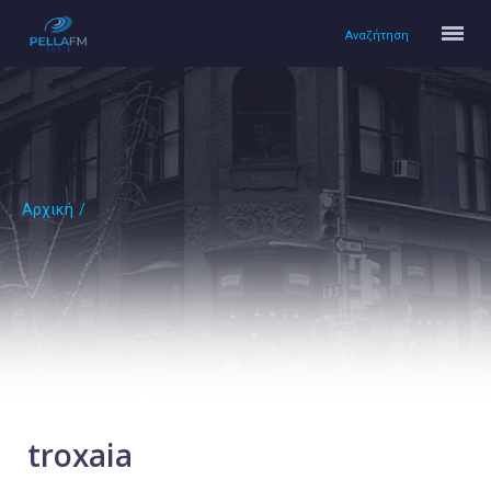
Αναζήτηση
Αρχική
/
Αρχική
Πολιτισμός
Lifestyle
Υγεία
Ταξίδια
Τεχνολογία
Επιστήμη
troxaia
Περιβάλλον