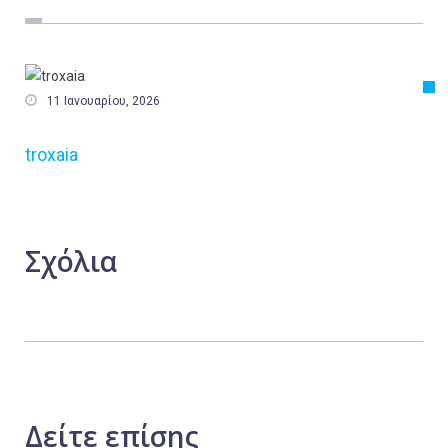
Εργασία
Ελλάδα
Κόσμος

11 Ιανουαρίου, 2026
Τοπικά
troxaia
Αγροτικά
Οικονομία
Πολιτική
Σχόλια
Αθλητικά
Αστυνομικό Δελτίο
Δείτε
επίσης