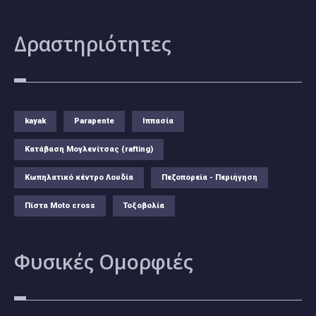
Δραστηριότητες
kayak
Parapente
Ιππασία
Κατάβαση Μογλενίτσας (rafting)
Κωπηλατικό κέντρο Λουδία
Πεζοπορεία - Περιήγηση
Πίστα Moto cross
Τοξοβολία
Φυσικές
Ομορφιές